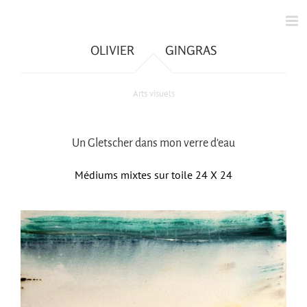
Skip
to
content
OLIVIER
GINGRAS
Arts visuels
Un Gletscher dans mon verre d’eau
Médiums mixtes sur toile 24 X 24
View
Larger
Image